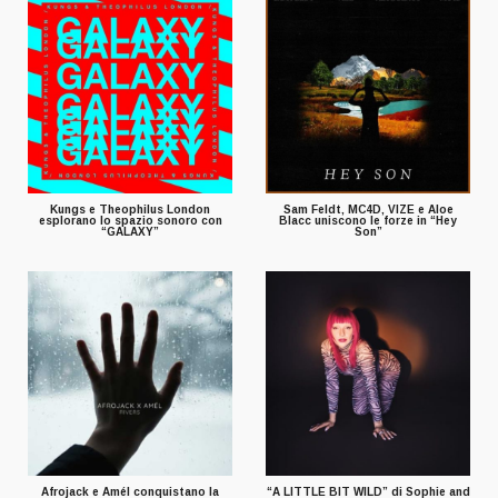
Kungs e Theophilus London
Sam Feldt, MC4D, VIZE e Aloe
esplorano lo spazio sonoro con
Blacc uniscono le forze in “Hey
“GALAXY”
Son”
Afrojack e Amél conquistano la
“A LITTLE BIT WILD” di Sophie and