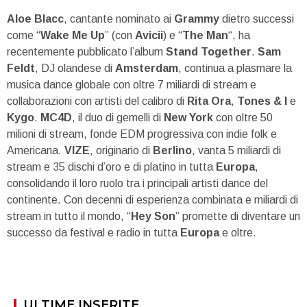
Aloe Blacc
, cantante nominato ai
Grammy
dietro successi
come “
Wake Me Up
” (con
Avicii
) e “
The Man
“, ha
recentemente pubblicato l’album
Stand Together
.
Sam
Feldt
, DJ olandese di
Amsterdam
, continua a plasmare la
musica dance globale con oltre 7 miliardi di stream e
collaborazioni con artisti del calibro di
Rita Ora
,
Tones & I
e
Kygo
.
MC4D
, il duo di gemelli di
New York
con oltre 50
milioni di stream, fonde EDM progressiva con indie folk e
Americana.
VIZE
, originario di
Berlino
, vanta 5 miliardi di
stream e 35 dischi d’oro e di platino in tutta
Europa
,
consolidando il loro ruolo tra i principali artisti dance del
continente. Con decenni di esperienza combinata e miliardi di
stream in tutto il mondo, “
Hey Son
” promette di diventare un
successo da festival e radio in tutta
Europa
e oltre.
ULTIME INSERITE