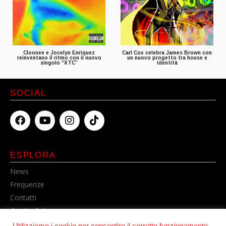
Cloonee e Jocelyn Enriquez
Carl Cox celebra James Brown con
reinventano il ritmo con il nuovo
un nuovo progetto tra house e
singolo “XTC”
identità
SOCIAL
ESPLORA
News
Frequenze
Contatti
Cookie Policy
Privacy Policy