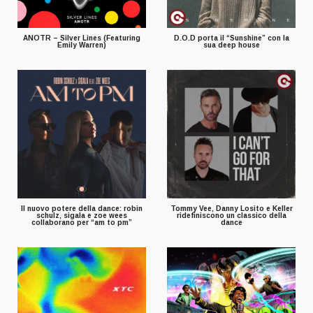
ANOTR – Silver Lines (Featuring
D.O.D porta il “Sunshine” con la
Emily Warren)
sua deep house
Il nuovo potere della dance: robin
Tommy Vee, Danny Losito e Keller
schulz, sigala e zoe wees
ridefiniscono un classico della
collaborano per “am to pm”
dance