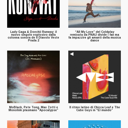
Lady Gaga & Doechii Runway: il
“All My Love” del Coldplay
nuovo singolo esplosivo dalla
remixata da PNAU divide i fan ma
colonna sonora de Il Diavolo Veste
fa impazzire gli amanti della musica
Prada 2
dance
MoBlack, Pete Tong, Max Zotti e
Il ritmo latino di Chicca Leaf e The
Monolink plasmano “Apocalypse”
Cube Guys in “El mundo”