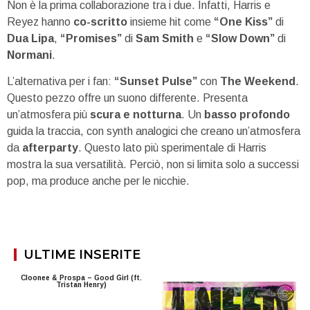
Non è la prima collaborazione tra i due. Infatti, Harris e
Reyez hanno
co-scritto
insieme hit come
“One Kiss”
di
Dua Lipa
,
“Promises”
di
Sam Smith
e
“Slow Down”
di
Normani
.
L’alternativa per i fan:
“Sunset Pulse”
con
The Weekend
.
Questo pezzo offre un suono differente. Presenta
un’atmosfera più
scura e notturna
. Un
basso profondo
guida la traccia, con synth analogici che creano un’atmosfera
da
afterparty
. Questo lato più sperimentale di Harris
mostra la sua versatilità. Perciò, non si limita solo a successi
pop, ma produce anche per le nicchie.
ULTIME INSERITE
Cloonee & Prospa – Good Girl (ft.
Tristan Henry)