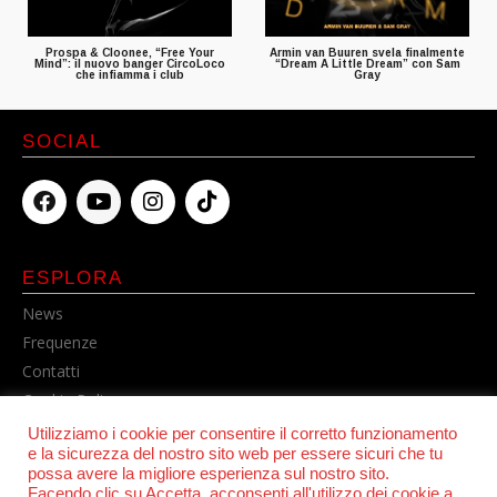
Prospa & Cloonee, “Free Your
Armin van Buuren svela finalmente
Mind”: il nuovo banger CircoLoco
“Dream A Little Dream” con Sam
che infiamma i club
Gray
SOCIAL
ESPLORA
News
Frequenze
Contatti
Cookie Policy
Privacy Policy
Utilizziamo i cookie per consentire il corretto funzionamento
e la sicurezza del nostro sito web per essere sicuri che tu
possa avere la migliore esperienza sul nostro sito.
Facendo clic su Accetta, acconsenti all'utilizzo dei cookie a