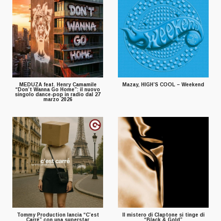
MEDUZA feat. Henry Camamile
Mazay, HIGH’S COOL – Weekend
“Don’t Wanna Go Home”: il nuovo
singolo dance-pop in radio dal 27
marzo 2026
Tommy Production lancia “C’est
Il mistero di Claptone si tinge di
Carré” con una superstar
“Black & Gold”