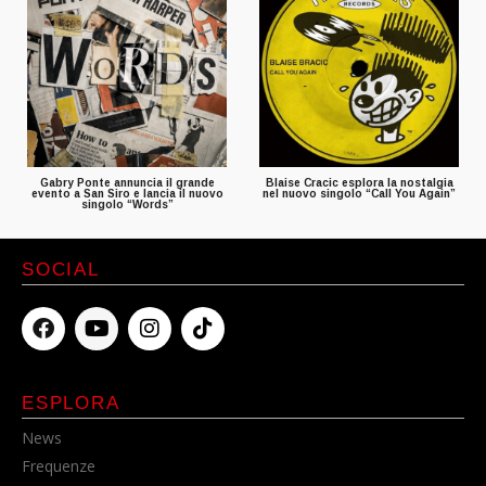
Gabry Ponte annuncia il grande
Blaise Cracic esplora la nostalgia
evento a San Siro e lancia il nuovo
nel nuovo singolo “Call You Again”
singolo “Words”
SOCIAL
ESPLORA
News
Frequenze