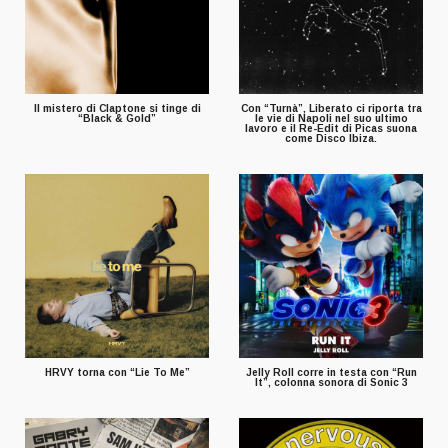
Il mistero di Claptone si tinge di
Con “Turnà”, Liberato ci riporta tra
“Black & Gold”
le vie di Napoli nel suo ultimo
lavoro e il Re-Edit di Picas suona
come Disco Ibiza.
HRVY torna con “Lie To Me”
Jelly Roll corre in testa con “Run
It”, colonna sonora di Sonic 3