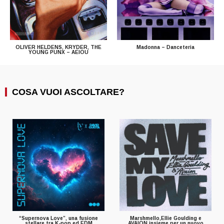
OLIVER HELDENS, KRYDER, THE
Madonna – Danceteria
YOUNG PUNX – AEIOU
COSA VUOI ASCOLTARE?
“Supernova Love”, una fusione
Marshmello,Ellie Goulding e
stellare tra K-pop ed EDM
AVAION insieme per un nuovo